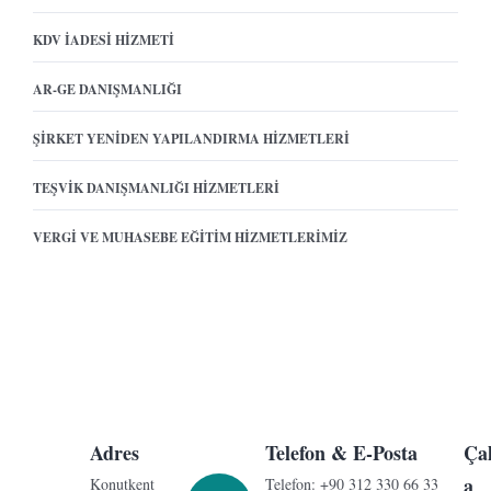
KDV İADESI HIZMETI
AR-GE DANIŞMANLIĞI
ŞIRKET YENIDEN YAPILANDIRMA HIZMETLERI
TEŞVIK DANIŞMANLIĞI HIZMETLERI
VERGI VE MUHASEBE EĞITIM HIZMETLERIMIZ
Adres
Telefon & E-Posta
Ça
a
Konutkent
Telefon: +90 312 330 66 33