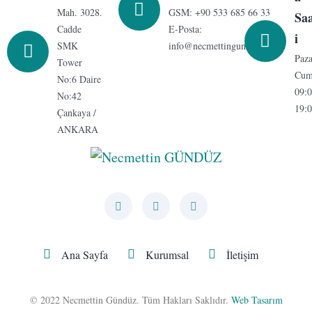
Mah. 3028.
GSM: +90 533 685 66 33
Saa
Cadde
E-Posta:
i
SMK
info@necmettingunduz.com
Paza
Tower
Cum
No:6 Daire
09:0
No:42
19:
Çankaya /
ANKARA
Ana Sayfa
Kurumsal
İletişim
© 2022 Necmettin Gündüz. Tüm Hakları Saklıdır.
Web Tasarım